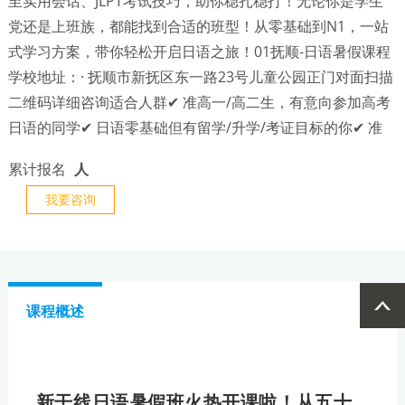
至实用会话、JLPT考试技巧，助你稳扎稳打！无论你是学生
党还是上班族，都能找到合适的班型！从零基础到N1，一站
式学习方案，带你轻松开启日语之旅！01抚顺-日语暑假课程
学校地址：· 抚顺市新抚区东一路23号儿童公园正门对面扫描
二维码详细咨询适合人群✔ 准高一/高二生，有意向参加高考
日语的同学✔ 日语零基础但有留学/升学/考证目标的你✔ 准
累计报名
人
我要咨询
课程概述
新干线日语暑假班火热开课啦！从五十