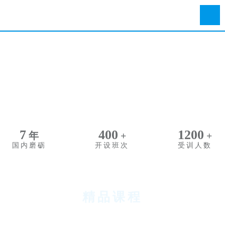
11
600
1800
年
+
+
国内磨砺
开设班次
受训人数
精品课程