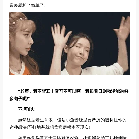
音表就相当简单了。
“老师，我不背五十音可不可以啊，我跟着日剧动漫能说好
多句子呢!”
不!可!以!
虽然这是老生常谈，但是小鱼酱还是要严厉的遏制住你的
这种想法!不打地基就想盖楼房根本不现实!
如果你觉得背五十音困难又枯燥，小鱼酱总结了几种趣味