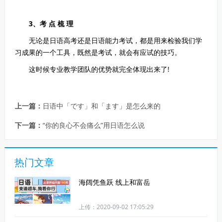
3、考 点 梳 理
无论是日语高考还是日语能力考试，都是用来检验我们学
习成果的一个工具，既然是考试，就会有应试的技巧。
这时候专业教学团队的优势就完全体现出来了!
上一篇：
日语中「です」和「ます」是怎么来的
下一篇：
“你的良心不会痛么”用日语怎么说
热门文章
海阔凭鱼跃 线上和富岳
上传：2020-09-02 17:05:29