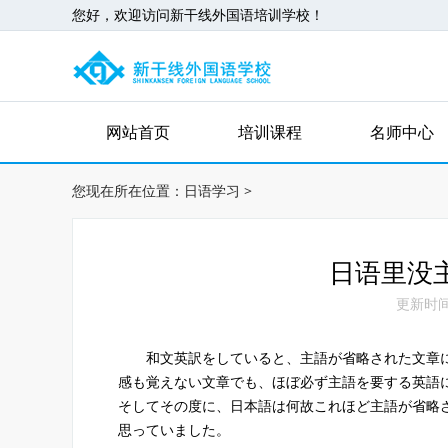
您好，欢迎访问新干线外国语培训学校！
网站首页
培训课程
名师中心
您现在所在位置：
日语学习
>
日语里没
更新时间：2
和文英訳をしていると、主語が省略された文章に
感も覚えない文章でも、ほぼ必ず主語を要する英語
そしてその度に、日本語は何故これほど主語が省略
思っていました。