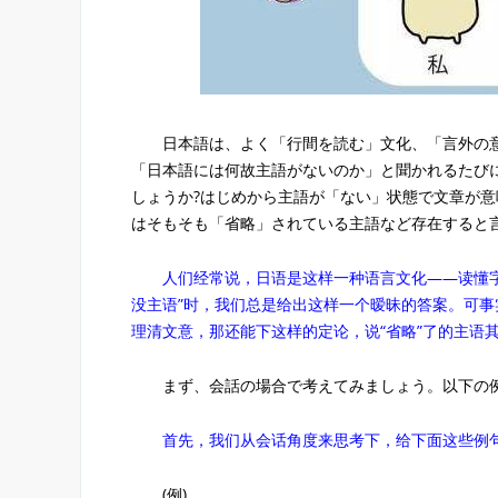
日本語は、よく「行間を読む」文化、「言外の意
「日本語には何故主語がないのか」と聞かれるたび
しょうか?はじめから主語が「ない」状態で文章が
はそもそも「省略」されている主語など存在すると
人们经常说，日语是这样一种语言文化——读懂字
没主语”时，我们总是给出这样一个暧昧的答案。可事
理清文意，那还能下这样的定论，说“省略”了的主语其
まず、会話の場合で考えてみましょう。以下の例
首先，我们从会话角度来思考下，给下面这些例句
(例)