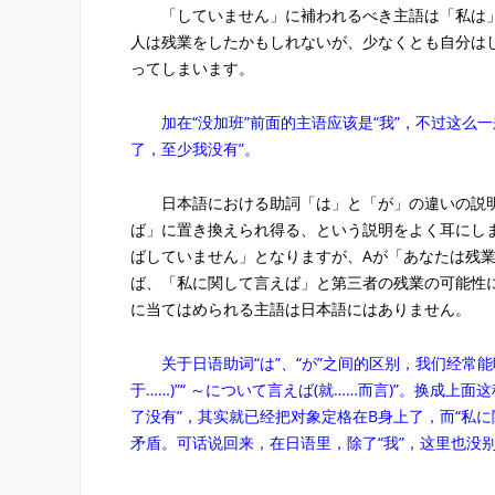
「していません」に補われるべき主語は「私は」
人は残業をしたかもしれないが、少なくとも自分は
ってしまいます。
加在“没加班”前面的主语应该是“我”，不过这么一
了，至少我没有”。
日本語における助詞「は」と「が」の違いの説明
ば」に置き換えられ得る、という説明をよく耳にし
ばしていません」となりますが、Aが「あなたは残
ば、「私に関して言えば」と第三者の残業の可能性
に当てはめられる主語は日本語にはありません。
关于日语助词“は”、“が”之间的区别，我们经常能听
于……)”“ ～について言えば(就……而言)”。换成上
了没有”，其实就已经把对象定格在B身上了，而“私
矛盾。可话说回来，在日语里，除了“我”，这里也没