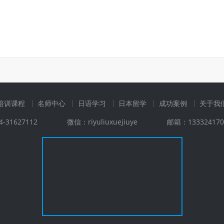
培训课程
名师中心
日语学习
日本留学
成功案例
关于我
-31627112
微信：riyuliuxuejiuye
邮箱：133324170