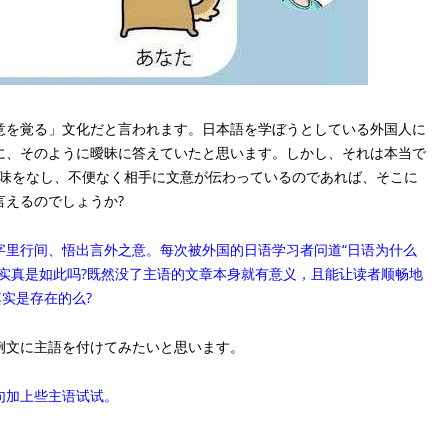
を覚る」文化だと言われます。日本語を学ぼうとしている外国人に
に、そのように曖昧に答えていたと思います。しかし、それは本当で
意味をなし、不便なく相手に文意が伝わっているのであれば、そこに
言えるのでしょうか?
里行间、悟出言外之意。每次被外国的日语学习者问道“日语为什么
实真是如此吗?既然没了主语的文章本身就有意义，且能让读者顺畅地
实是存在的么?
文に主語を付けてみたいと思います。
加上些主语试试。