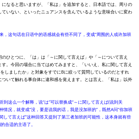
になると思いますが、「私は」を追加すると、日本語では、周りの
していない、といったニュアンスを含んでいるような意味合いに変わ
来，这句话在日语中的语感就会有些不同了，变成“周围的人或许加班
のひとつに、「は」は「～に関して言えば」や「～について言え
ます。今回の場合に当てはめてみますと、「いいえ、私に関して言え
業をしましたか」と対象をすでにBに絞って質問しているのだとすれ
について触れる事自体に違和感を覚えます。とは言え、「私は」以外
到这么一个解释，说“は”可以替换成“～に関して言えば(说到关
面这种情况，就变成“没，要是说我的话，我是没加班的”，既然A问“你加班
に関して言えば”这种回答又提到了第三者加班的可能性，这本身就有些
别的合适的主语了。