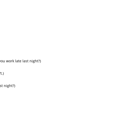
late last night?)
.)
night?)