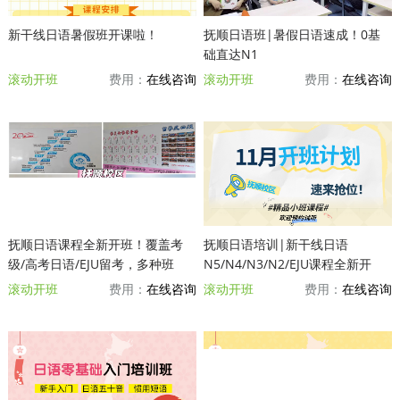
新干线日语暑假班开课啦！
抚顺日语班|暑假日语速成！0基
础直达N1
滚动开班
费用：
在线咨询
滚动开班
费用：
在线咨询
抚顺日语课程全新开班！覆盖考
抚顺日语培训|新干线日语
级/高考日语/EJU留考，多种班
N5/N4/N3/N2/EJU课程全新开
型，点击了解~
班！高效学日语，0基础直达N1~
滚动开班
费用：
在线咨询
滚动开班
费用：
在线咨询