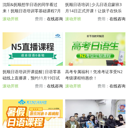
沈阳&抚顺想学日语的同学看过
抚顺日语培训|少儿日语启蒙班3
来！抚顺日语培训零基础课程7月
月14日正式开课！让孩子在快乐
15日开放试听，抓紧预约占位~
中爱上日语，欢迎试听~
滚动开班
费用：
在线咨询
滚动开班
费用：
在线咨询
抚顺日语培训开课提醒|日语零基
高考专属福利！凭准考证享受N2
础线上直播课，预约11月19日试
考级课程特惠价！
听课先体验~
滚动开班
费用：
在线咨询
滚动开班
费用：
在线咨询